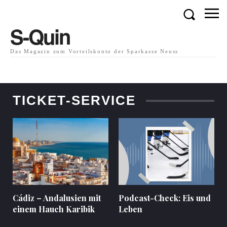
S-Quin
Das Magazin zum Vorteilskonto der Sparkasse Neuss
TICKET-SERVICE
Cádiz – Andalusien mit
Podcast-Check: Eis und
einem Hauch Karibik
Leben