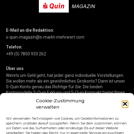
MAGAZIN
E-Mail an die Redaktion:
s-quin-magazin@s-markt-mehrwert.com
Telefon:
+49 (0) 7850 933 262
Über uns
Wenn’s um Geld geht, hat jeder ganz individuelle Vorstellungen.
Sie wollen mehr als ein gewöhnliches Girokonto? Dann ist unser
S-Quin Konto genau das Richtige für Sie. Die beiden
Kontomodelle S-Quin Exklusiv und S-Quin Kompakt bietet Ihnen
etliche Inklusivleistungen. Im S-Quin Magazin erfahren Sie
Cookie-Zustimmung
immer, was es Neues gibt.
verwalten
Fokus
Wir verwenden Technologien wie Cookies, um Geräteinformationen zu
speichern und/oder darauf zuzugreifen. Wenn Sie dem zustimmen, können
Auf und davon
wir Daten wie das Surfverhalten oder eindeutige IDs auf dieser Website
verarbeiten. Sie haben das Recht, nur in essenzielle Services einzuwilligen