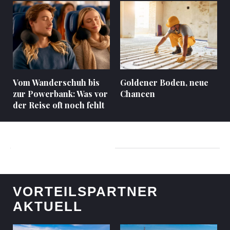
Vom Wanderschuh bis
Goldener Boden, neue
zur Powerbank: Was vor
Chancen
der Reise oft noch fehlt
VORTEILSPARTNER
AKTUELL