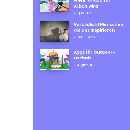
Wenn Urlaub zur
Arbeit wird
23. Juni 2023
Vorbildlich! Menschen,
die uns inspirieren
25. März 2025
Apps für Outdoor-
Erlebnis
5. August 2025