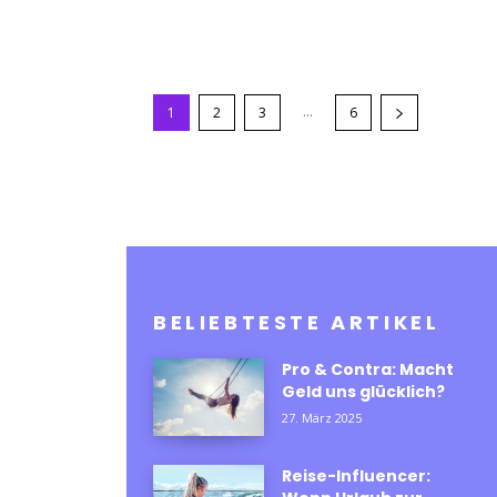
...
1
2
3
6
BELIEBTESTE ARTIKEL
Pro & Contra: Macht
Geld uns glücklich?
27. März 2025
Reise-Influencer: