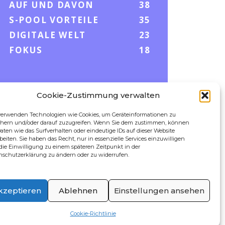
AUF UND DAVON
38
S-POOL VORTEILE
35
DIGITALE WELT
23
FOKUS
18
Cookie-Zustimmung verwalten
FOLLOW US
verwenden Technologien wie Cookies, um Geräteinformationen zu
chern und/oder darauf zuzugreifen. Wenn Sie dem zustimmen, können
aten wie das Surfverhalten oder eindeutige IDs auf dieser Website
beiten. Sie haben das Recht, nur in essenzielle Services einzuwilligen
die Einwilligung zu einem späteren Zeitpunkt in der
nschutzerklärung zu ändern oder zu widerrufen.
kzeptieren
Ablehnen
Einstellungen ansehen
Cookie-Richtlinie