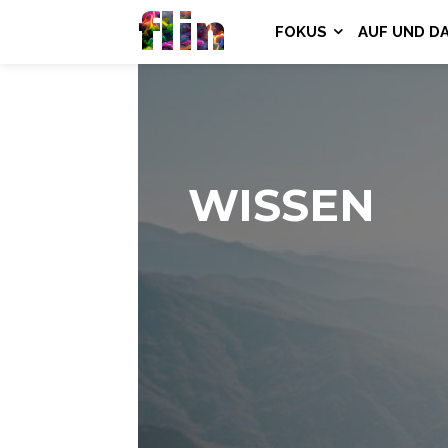
flin
FOKUS
AUF UND D
WISSEN