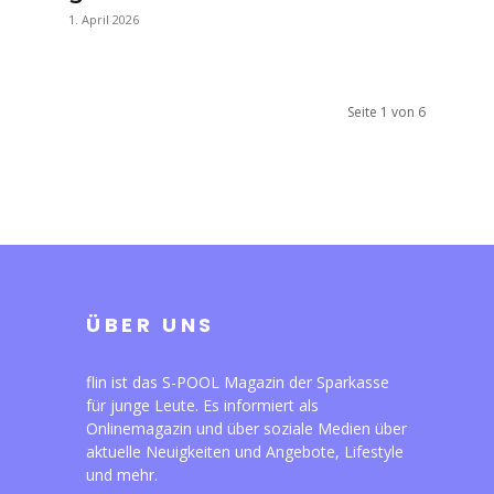
1. April 2026
Seite 1 von 6
ÜBER UNS
flin ist das S-POOL Magazin der Sparkasse
für junge Leute. Es informiert als
Onlinemagazin und über soziale Medien über
aktuelle Neuigkeiten und Angebote, Lifestyle
und mehr.