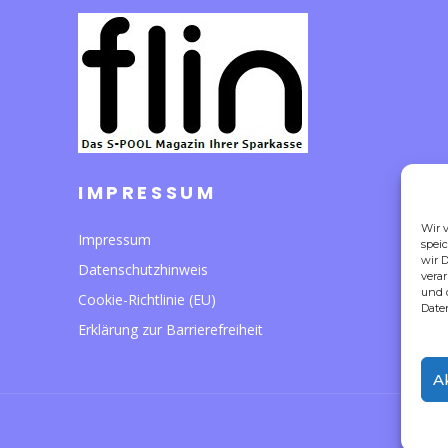
IMPRESSUM
Wir 
Impressum
spei
wir D
Datenschutzhinweis
verar
und 
Cookie-Richtlinie (EU)
Date
Erklärung zur Barrierefreiheit
A