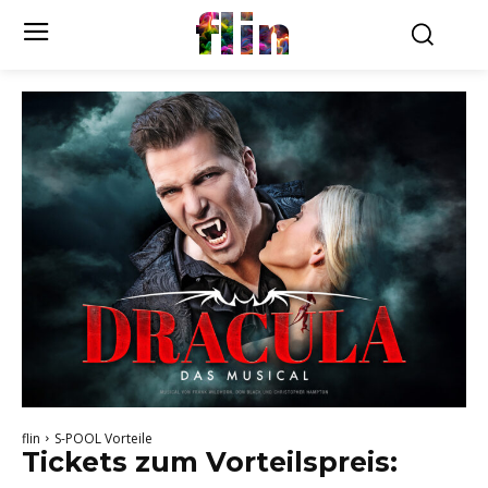
flin
flin
S-POOL Vorteile
Tickets zum Vorteilspreis: