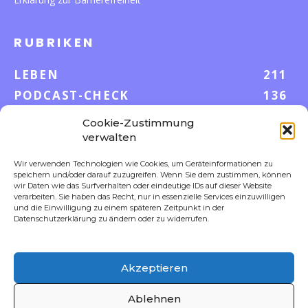
RUBRIKEN
LEBEN
211
PODCAST-CHECK
136
WISSEN
52
Cookie-Zustimmung
GELD & KARRIERE
42
verwalten
AUF UND DAVON
38
Wir verwenden Technologien wie Cookies, um Geräteinformationen zu
speichern und/oder darauf zuzugreifen. Wenn Sie dem zustimmen, können
S-POOL VORTEILE
35
wir Daten wie das Surfverhalten oder eindeutige IDs auf dieser Website
DIGITALE WELT
23
verarbeiten. Sie haben das Recht, nur in essenzielle Services einzuwilligen
und die Einwilligung zu einem späteren Zeitpunkt in der
FOKUS
18
Datenschutzerklärung zu ändern oder zu widerrufen.
Akzeptieren
FOLLOW US
Ablehnen