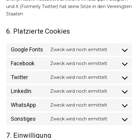
und X (Formerly Twitter) hat seine Sitze in den Vereinigten
Staaten
6. Platzierte Cookies
Google Fonts
Zweck wird noch ermittelt
Consent
to
Facebook
Zweck wird noch ermittelt
Consent
service
to
google-
Twitter
Zweck wird noch ermittelt
Consent
service
fonts
to
facebook
LinkedIn
Zweck wird noch ermittelt
Consent
service
to
twitter
WhatsApp
Zweck wird noch ermittelt
Consent
service
to
linkedin
Sonstiges
Zweck wird noch ermittelt
Consent
service
to
whatsapp
7. Einwilligung
service