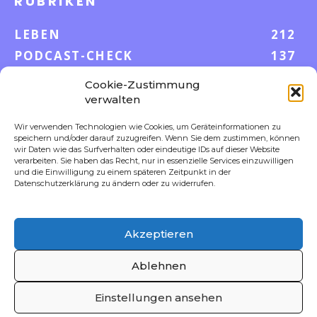
RUBRIKEN
LEBEN
212
PODCAST-CHECK
137
WISSEN
52
Cookie-Zustimmung
GELD & KARRIERE
43
verwalten
AUF UND DAVON
38
Wir verwenden Technologien wie Cookies, um Geräteinformationen zu
S-POOL VORTEILE
35
speichern und/oder darauf zuzugreifen. Wenn Sie dem zustimmen, können
wir Daten wie das Surfverhalten oder eindeutige IDs auf dieser Website
DIGITALE WELT
23
verarbeiten. Sie haben das Recht, nur in essenzielle Services einzuwilligen
und die Einwilligung zu einem späteren Zeitpunkt in der
FOKUS
18
Datenschutzerklärung zu ändern oder zu widerrufen.
Akzeptieren
FOLLOW US
Ablehnen
Einstellungen ansehen