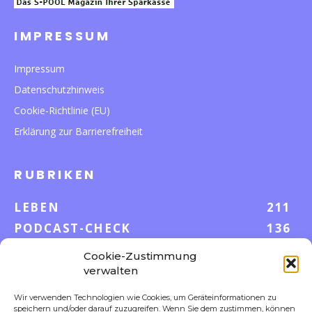
IMPRESSUM
Impressum
Datenschutzhinweis
Cookie-Richtlinie (EU)
Erklärung zur Barrierefreiheit
RUBRIKEN
LEBEN
211
PODCAST-CHECK
136
WISSEN
52
Cookie-Zustimmung
GELD & KARRIERE
42
verwalten
AUF UND DAVON
38
Wir verwenden Technologien wie Cookies, um Geräteinformationen zu
S-POOL VORTEILE
35
speichern und/oder darauf zuzugreifen. Wenn Sie dem zustimmen, können