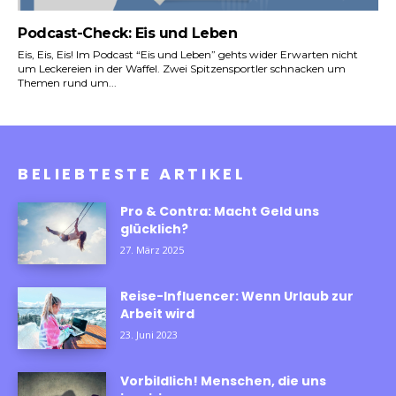
Podcast-Check: Eis und Leben
Eis, Eis, Eis! Im Podcast “Eis und Leben” gehts wider Erwarten nicht
um Leckereien in der Waffel. Zwei Spitzensportler schnacken um
Themen rund um...
BELIEBTESTE ARTIKEL
Pro & Contra: Macht Geld uns
glücklich?
27. März 2025
Reise-Influencer: Wenn Urlaub zur
Arbeit wird
23. Juni 2023
Vorbildlich! Menschen, die uns