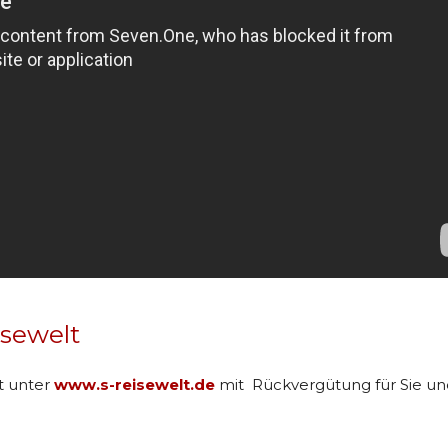
isewelt
t unter
www.s-reisewelt.de
mit Rückvergütung für Sie und