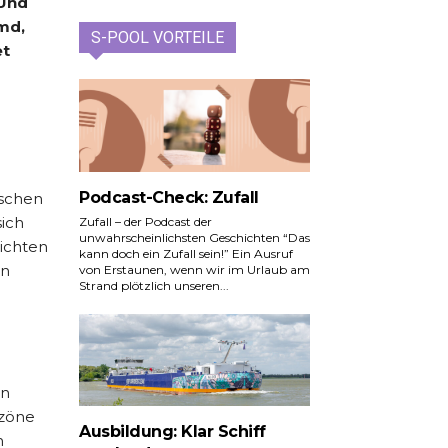
 Und
emd,
S-POOL VORTEILE
et
Podcast-Check: Zufall
ischen
ich
Zufall – der Podcast der
unwahrscheinlichsten Geschichten “Das
zichten
kann doch ein Zufall sein!” Ein Ausruf
an
von Erstaunen, wenn wir im Urlaub am
Strand plötzlich unseren...
en
szöne
Ausbildung: Klar Schiff
n