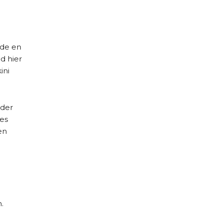
ade en
d hier
ini
 der
 es
en
.