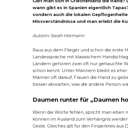
Gibt man sich in Griechenland die Hand?
wann gibt es in Spanien eigentlich Tapas?
sondern auch die lokalen Gepflogenheite
Missverständnisse und man erlebt die Ku
Autorin: Sarah Hörmann
Raus aus dem Flieger und schon die erste Hü
Landessprache mit klassischem Handschlag i
Ländern gehören zwei oft nur gehauchte W
schon kennt. Unter Männern bleibt es eher
Männer oft darauf, Frauen die Hand zu geben
besser abwarten, was die andere Person wä
Daumen runter für „Daumen h
Wenn die Worte fehlen, spricht man eben 
können im Ausland zum Verhängnis werden.
Geste. Gleiches gilt für den Fingerkreis au