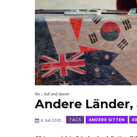
flin
Auf und davon
Andere Länder, 
TAGS
ANDERE SITTEN
R
6. Juli 2025