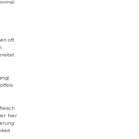
einmal
en oft
m
ereitet
ang)
öffels
fleisch
r: hier
kerung
hkeit