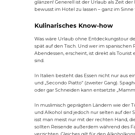
glänzen! Generell ist der Urlaub als Zeit d
bewusst im Hotel zu lassen – ganz im Sinne 
Kulinarisches Know-how
Was wäre Urlaub ohne Entdeckungstour der
spät auf den Tisch. Und wer im spanischen 
Abendessen, erscheint, ist direkt als Tourist
sind.
In Italien besteht das Essen nicht nur aus e
und „Secondo Piatto“ (zweiter Gang). Spagh
oder gar Schneiden kann entsetzte „Mamma
In muslimisch geprägten Ländern wie der Tü
und Alkohol sind jedoch nur selten auf der 
isst man meist nur mit der rechten Hand, die
sollten Reisende außerdem während des Fa
verzichten. Gleiches gilt für den Alkoholko