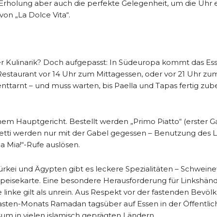
er Erholung aber auch die perfekte Gelegenheit, um die Uhr 
von „La Dolce Vita“.
 Kulinarik? Doch aufgepasst: In Südeuropa kommt das Ess
Restaurant vor 14 Uhr zum Mittagessen, oder vor 21 Uhr zu
 enttarnt – und muss warten, bis Paella und Tapas fertig zub
inem Hauptgericht. Bestellt werden „Primo Piatto“ (erster G
etti werden nur mit der Gabel gegessen – Benutzung des L
 Mia!“-Rufe auslösen.
rkei und Ägypten gibt es leckere Spezialitäten – Schweine
Speisekarte. Eine besondere Herausforderung für Linkshände
 linke gilt als unrein. Aus Respekt vor der fastenden Bevöl
sten-Monats Ramadan tagsüber auf Essen in der Öffentlic
nsum in vielen islamisch geprägten Ländern.