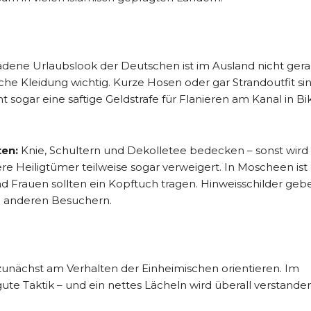
adene Urlaubslook der Deutschen ist im Ausland nicht ger
che Kleidung wichtig. Kurze Hosen oder gar Strandoutfit sin
 sogar eine saftige Geldstrafe für Flanieren am Kanal in Bik
ten:
Knie, Schultern und Dekolletee bedecken – sonst wird
ere Heiligtümer teilweise sogar verweigert. In Moscheen ist
d Frauen sollten ein Kopftuch tragen. Hinweisschilder geb
an anderen Besuchern.
unächst am Verhalten der Einheimischen orientieren. Im
 gute Taktik – und ein nettes Lächeln wird überall verstanden