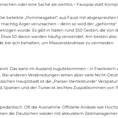
enschen oder eine Sache als wertlos – Fauxpas statt Komp
ie beliebte „Pommesgabel“, aus Faust mit abgespreizten 
en mächtig Ärger verursachen – denn so wird der „gehörnte“
trogen wurde. Es gibt in Italien rund 350 Gesten, die von 
 Etwa 50 davon werden häufig verwendet. Am besten also
e bei sich behalten, um Missverständnisse zu vermeiden.
kannt. Das kann im Ausland zugutekommen – in Frankreich v
ng. Bei anderen Verabredungen sehen aber viele Nicht-Deu
sischen Hauptstadt ist die „Pariser Viertelstunde“ Verspätun
 Spanien und der Türkei ist leichtes Zuspätkommen von 15
n pedantisch. Oft die Ausnahme: Offizielle Anlässe wie Hoch
önnen die Deutschen wieder mit akkuratem Zeitmanagemen