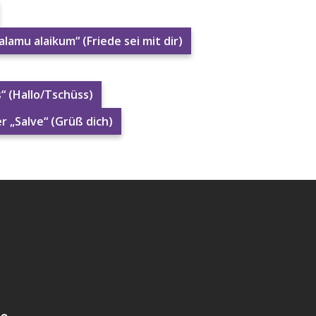
sprochen „As-salamu alaikum“ (Friede sei mit dir)
s“ (Hallo/Tschüss)
r „Salve“ (Grüß dich)