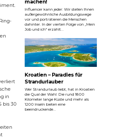
machen!
liment.
Influencer kann jeder: Wir stellen Ihnen
außergewöhnliche Ausbildungswege
vor und porträtieren die Menschen
Ring-
dahinter. In der vierten Folge von „Mein
Job und ich“ erzählt...
den
Kroatien – Paradies für
erliert
Strandurlauber
tsche
Wer Strandurlaub liebt, hat in Kroatien
die Qual der Wahl: Die rund 1800
g in
Kilometer lange Küste und mehr als
 bis 30
1200 Inseln bieten eine
beeindruckende...
zeiten
t