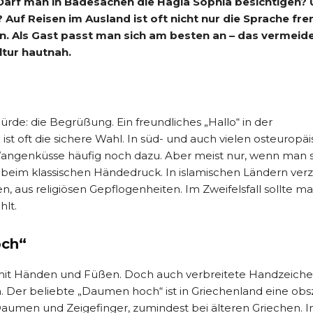
 Darf man in Badesachen die Hagia Sophia besichtigen?
 Auf Reisen im Ausland ist oft nicht nur die Sprache fr
n. Als Gast passt man sich am besten an – das vermeid
ltur hautnah.
rde: die Begrüßung. Ein freundliches „Hallo“ in der
st oft die sichere Wahl. In süd- und auch vielen osteuropä
angenküsse häufig noch dazu. Aber meist nur, wenn man s
 beim klassischen Händedruck. In islamischen Ländern ver
, aus religiösen Gepflogenheiten. Im Zweifelsfall sollte m
hlt.
och“
mit Händen und Füßen. Doch auch verbreitete Handzeich
 Der beliebte „Daumen hoch“ ist in Griechenland eine ob
s Daumen und Zeigefinger, zumindest bei älteren Griechen. I