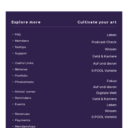
Explore more
Cultivate your art
FAQ
Leben
Members
Podcast-Check
Tooltips
Wissen
Support
Geld & Karriere
Useful Links
Auf und davon
Behance
S-POOL Vorteile
Portfolio
Fokus
Photoshoots
Auf und davon
Artists' corner
Digitale Welt
Reminders
Geld & Karriere
Events
Leben
Wissen
Revenues
S-POOL Vorteile
Payments
Memberships