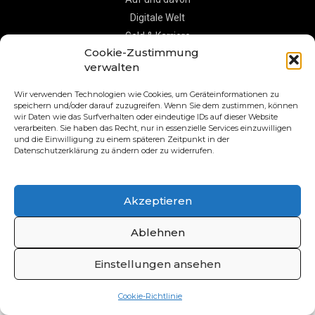
Digitale Welt
Geld & Karriere
Cookie-Zustimmung
Leben
verwalten
Wissen
S-POOL Vorteile
Wir verwenden Technologien wie Cookies, um Geräteinformationen zu
speichern und/oder darauf zuzugreifen. Wenn Sie dem zustimmen, können
wir Daten wie das Surfverhalten oder eindeutige IDs auf dieser Website
verarbeiten. Sie haben das Recht, nur in essenzielle Services einzuwilligen
© S-Markt & Mehrwert & Sparkasse Aachen, 2021
und die Einwilligung zu einem späteren Zeitpunkt in der
Datenschutzerklärung zu ändern oder zu widerrufen.
Facebook
Instagram
X
Akzeptieren
Ablehnen
Einstellungen ansehen
Cookie-Richtlinie