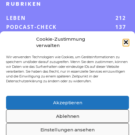
RUBRIKEN
LEBEN
212
PODCAST-CHECK
137
WISSEN
52
Cookie-Zustimmung
GELD & KARRIERE
43
verwalten
AUF UND DAVON
38
Wir verwenden Technologien wie Cookies, um Geräteinformationen zu
speichern und/oder darauf zuzugreifen. Wenn Sie dem zustimmen, können
S-POOL VORTEILE
35
wir Daten wie das Surfverhalten oder eindeutige IDs auf dieser Website
DIGITALE WELT
23
verarbeiten. Sie haben das Recht, nur in essenzielle Services einzuwilligen
und die Einwilligung zu einem späteren Zeitpunkt in der
FOKUS
18
Datenschutzerklärung zu ändern oder zu widerrufen.
Akzeptieren
FOLLOW US
Ablehnen
Einstellungen ansehen