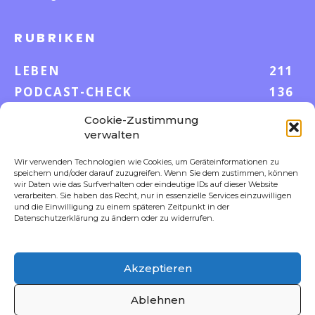
RUBRIKEN
LEBEN
211
PODCAST-CHECK
136
WISSEN
52
Cookie-Zustimmung
GELD & KARRIERE
42
verwalten
AUF UND DAVON
38
Wir verwenden Technologien wie Cookies, um Geräteinformationen zu
S-POOL VORTEILE
35
speichern und/oder darauf zuzugreifen. Wenn Sie dem zustimmen, können
wir Daten wie das Surfverhalten oder eindeutige IDs auf dieser Website
DIGITALE WELT
23
verarbeiten. Sie haben das Recht, nur in essenzielle Services einzuwilligen
und die Einwilligung zu einem späteren Zeitpunkt in der
FOKUS
18
Datenschutzerklärung zu ändern oder zu widerrufen.
Akzeptieren
FOLLOW US
Ablehnen