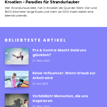
Kroatien – Paradies für Strandurlauber
Wer Strandurlaub liebt, hat in Kroatien die Qual der Wahl: Die rund
1800 Kilometer lange Küste und mehr als 1200 Inseln bieten eine
beeindruckende...
BELIEBTESTE ARTIKEL
Pro & Contra: Macht Geld uns
glücklich?
27. März 2025
Reise-Influencer: Wenn Urlaub zur
Arbeit wird
23. Juni 2023
Vorbildlich! Menschen, die uns
inspirieren
25. März 2025