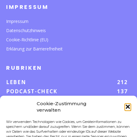
IMPRESSUM
Impressum
Datenschutzhinweis
Cookie-Richtlinie (EU)
Erklärung zur Barrierefreiheit
RUBRIKEN
LEBEN
212
PODCAST-CHECK
137
WISSEN
52
Cookie-Zustimmung
GELD & KARRIERE
43
verwalten
AUF UND DAVON
38
Wir verwenden Technologien wie Cookies, um Geräteinformationen zu
S-POOL VORTEILE
35
speichern und/oder darauf zuzugreifen. Wenn Sie dem zustimmen, können
wir Daten wie das Surfverhalten oder eindeutige IDs auf dieser Website
verarbeiten. Sie haben das Recht, nur in essenzielle Services einzuwilligen