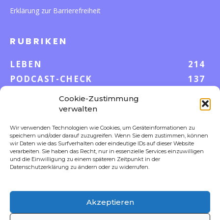
Erklärung zur Barrierefreiheit
RUBRIKEN
LEBEN
214
PODCAST-CHECK
137
WISSEN
53
Cookie-Zustimmung
GELD & KARRIERE
43
verwalten
AUF UND DAVON
38
Wir verwenden Technologien wie Cookies, um Geräteinformationen zu
speichern und/oder darauf zuzugreifen. Wenn Sie dem zustimmen, können
S-POOL VORTEILE
35
wir Daten wie das Surfverhalten oder eindeutige IDs auf dieser Website
DIGITALE WELT
23
verarbeiten. Sie haben das Recht, nur in essenzielle Services einzuwilligen
und die Einwilligung zu einem späteren Zeitpunkt in der
FOKUS
18
Datenschutzerklärung zu ändern oder zu widerrufen.
Akzeptieren
FOLLOW US