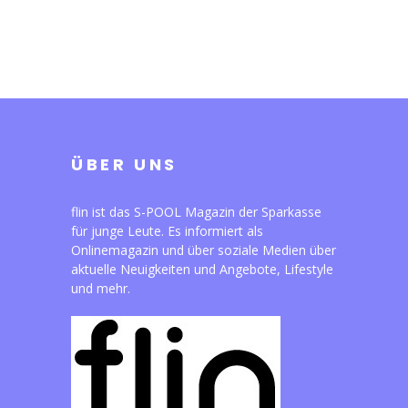
ÜBER UNS
flin ist das S-POOL Magazin der Sparkasse
für junge Leute. Es informiert als
Onlinemagazin und über soziale Medien über
aktuelle Neuigkeiten und Angebote, Lifestyle
und mehr.