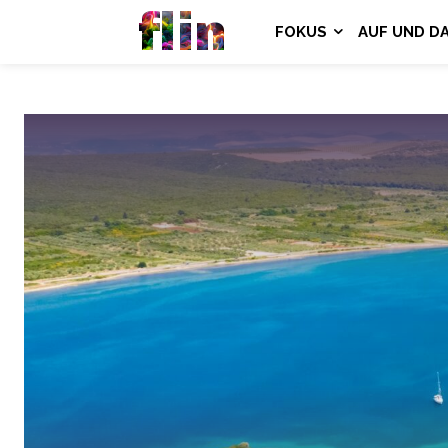
flin
FOKUS
AUF UND D