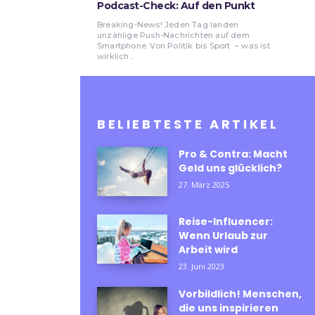
Podcast-Check: Auf den Punkt
Breaking-News! Jeden Tag landen
unzählige Push-Nachrichten auf dem
Smartphone. Von Politik bis Sport – was ist
wirklich...
BELIEBTESTE ARTIKEL
Pro & Contra: Macht
Geld uns glücklich?
27. März 2025
Reise-Influencer:
Wenn Urlaub zur
Arbeit wird
23. Juni 2023
Vorbildlich! Menschen,
die uns inspirieren