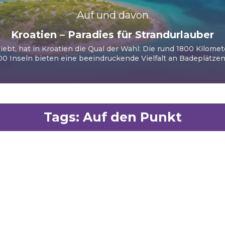
Auf und davon
Kroatien – Paradies für Strandurlauber
iebt, hat in Kroatien die Qual der Wahl: Die rund 1800 Kilome
00 Inseln bieten eine beeindruckende Vielfalt an Badeplätzen u
Tags:
Auf den Punkt