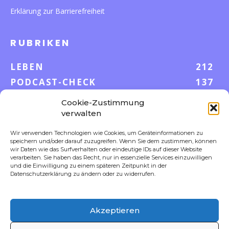
Erklärung zur Barrierefreiheit
RUBRIKEN
LEBEN
212
PODCAST-CHECK
137
WISSEN
52
Cookie-Zustimmung
GELD & KARRIERE
43
verwalten
AUF UND DAVON
38
Wir verwenden Technologien wie Cookies, um Geräteinformationen zu
speichern und/oder darauf zuzugreifen. Wenn Sie dem zustimmen, können
S-POOL VORTEILE
35
wir Daten wie das Surfverhalten oder eindeutige IDs auf dieser Website
DIGITALE WELT
23
verarbeiten. Sie haben das Recht, nur in essenzielle Services einzuwilligen
und die Einwilligung zu einem späteren Zeitpunkt in der
FOKUS
18
Datenschutzerklärung zu ändern oder zu widerrufen.
Akzeptieren
FOLLOW US