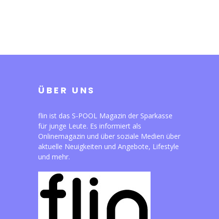
ÜBER UNS
flin ist das S-POOL Magazin der Sparkasse
für junge Leute. Es informiert als
Onlinemagazin und über soziale Medien über
aktuelle Neuigkeiten und Angebote, Lifestyle
und mehr.