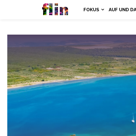
flin
FOKUS
AUF UND D