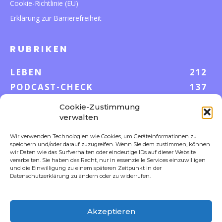
Cookie-Richtlinie (EU)
Erklärung zur Barrierefreiheit
RUBRIKEN
LEBEN
212
PODCAST-CHECK
137
WISSEN
52
Cookie-Zustimmung
GELD & KARRIERE
43
verwalten
AUF UND DAVON
38
Wir verwenden Technologien wie Cookies, um Geräteinformationen zu
speichern und/oder darauf zuzugreifen. Wenn Sie dem zustimmen, können
S-POOL VORTEILE
35
wir Daten wie das Surfverhalten oder eindeutige IDs auf dieser Website
DIGITALE WELT
23
verarbeiten. Sie haben das Recht, nur in essenzielle Services einzuwilligen
und die Einwilligung zu einem späteren Zeitpunkt in der
FOKUS
18
Datenschutzerklärung zu ändern oder zu widerrufen.
Akzeptieren
FOLLOW US