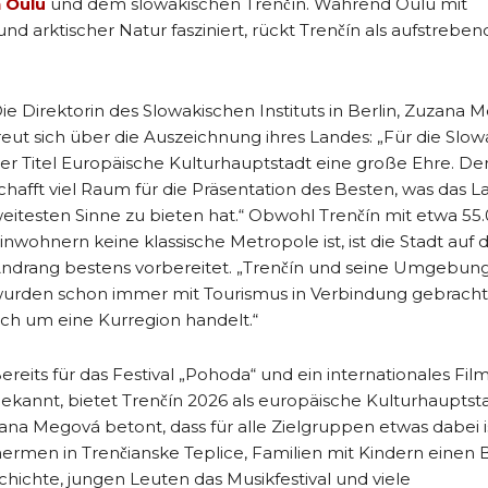
 Oulu
und dem slowakischen Trenčín. Während Oulu mit
und arktischer Natur fasziniert, rückt Trenčín als aufstreben
ie Direktorin des Slowakischen Instituts in Berlin, Zuzana 
reut sich über die Auszeichnung ihres Landes: „Für die Slowa
er Titel Europäische Kulturhauptstadt eine große Ehre. Der 
chafft viel Raum für die Präsentation des Besten, was das L
eitesten Sinne zu bieten hat.“ Obwohl Trenčín mit etwa 55
inwohnern keine klassische Metropole ist, ist die Stadt auf 
ndrang bestens vorbereitet. „Trenčín und seine Umgebun
urden schon immer mit Tourismus in Verbindung gebracht,
ich um eine Kurregion handelt.“
ereits für das Festival „Pohoda“ und ein internationales Film
ekannt, bietet Trenčín 2026 als europäische Kulturhauptst
a Megová betont, dass für alle Zielgruppen etwas dabei is
Thermen in Trenčianske Teplice, Familien mit Kindern einen
hichte, jungen Leuten das Musikfestival und viele