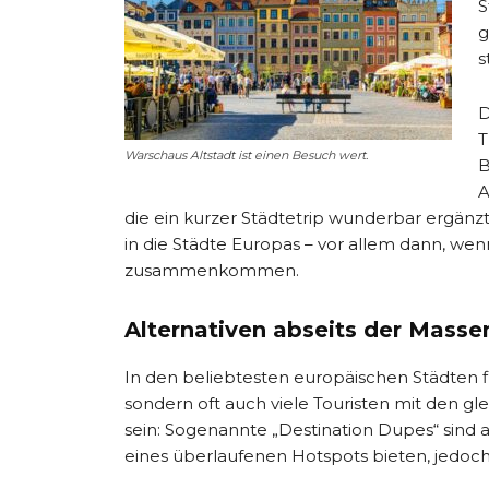
S
g
s
D
T
Warschaus Altstadt ist einen Besuch wert.
B
A
die ein kurzer Städtetrip wunderbar ergänz
in die Städte Europas – vor allem dann, wenn
zusammenkommen.
Alternativen abseits der Masse
In den beliebtesten europäischen Städten f
sondern oft auch viele Touristen mit den g
sein: Sogenannte „Destination Dupes“ sind a
eines überlaufenen Hotspots bieten, jedoch