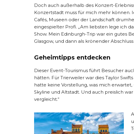
Doch auch außerhalb des Konzert-Erlebnisse
Konzertstadt muss für mich mehr können. Ic
Cafés, Museen oder der Landschaft drumherum
eingespielter Profi. „Am liebsten lege ich d
Show. Mein Edinburgh-Trip war ein gutes Bei
Glasgow, und dann als krönender Abschluss 
Geheimtipps entdecken
Dieser Event-Tourismus führt Besucher auch 
hätten. Für Trierweiler war dies Taylor Swif
hatte keine Vorstellung, was mich erwarte
Skyline und Altstadt. Und auch preislich 
vergleicht.“
A
u
T