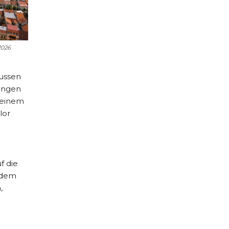
2026
lussen
tungen
 einem
lor
f die
f dem
,