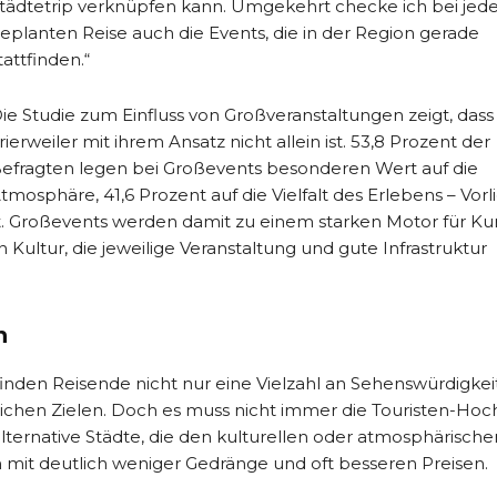
tädtetrip verknüpfen kann. Umgekehrt checke ich bei jede
eplanten Reise auch die Events, die in der Region gerade
tattfinden.“
ie Studie zum Einfluss von Großveranstaltungen zeigt, dass
rierweiler mit ihrem Ansatz nicht allein ist. 53,8 Prozent der
efragten legen bei Großevents besonderen Wert auf die
tmosphäre, 41,6 Prozent auf die Vielfalt des Erlebens – Vorl
t. Großevents werden damit zu einem starken Motor für Kur
 Kultur, die jeweilige Veranstaltung und gute Infrastruktur
n
inden Reisende nicht nur eine Vielzahl an Sehenswürdigkei
leichen Zielen. Doch es muss nicht immer die Touristen-Ho
lternative Städte, die den kulturellen oder atmosphärische
 mit deutlich weniger Gedränge und oft besseren Preisen.