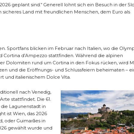
26 geplant sind.“ Generell lohnt sich ein Besuch in der Sl
in sicheres Land mit freundlichen Menschen, dem Euro als
en. Sportfans blicken im Februar nach Italien, wo die Olym
d Cortina d’Ampezzo stattfinden. Während die alpinen
r Dolomiten rund um Cortina in den Fokus rücken, wird M
zen und die Eröffnungs- und Schlussfeiern beheimaten – e
t und italienischem Dolce Vita.
ditionell nach Venedig,
te stattfindet. Die 61.
 die Lagunenstadt in
ght ist Wien, das 2026
d, oder Guimarães in
2026 gewählt wurde und