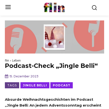
flin
flin
Leben
Podcast-Check „Jingle Belli“
15. Dezember 2023
TAGS
JINGLE BELLI
PODCAST
Absurde Weihnachtsgeschichten im Podcast
„Jingle Belli:
An jedem Adventssonntag erscheint