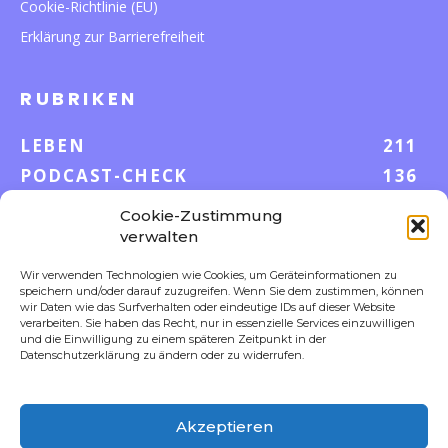
Cookie-Richtlinie (EU)
Erklärung zur Barrierefreiheit
RUBRIKEN
LEBEN
211
PODCAST-CHECK
136
WISSEN
52
Cookie-Zustimmung
GELD & KARRIERE
42
verwalten
AUF UND DAVON
38
Wir verwenden Technologien wie Cookies, um Geräteinformationen zu
speichern und/oder darauf zuzugreifen. Wenn Sie dem zustimmen, können
S-POOL VORTEILE
35
wir Daten wie das Surfverhalten oder eindeutige IDs auf dieser Website
DIGITALE WELT
23
verarbeiten. Sie haben das Recht, nur in essenzielle Services einzuwilligen
und die Einwilligung zu einem späteren Zeitpunkt in der
FOKUS
18
Datenschutzerklärung zu ändern oder zu widerrufen.
Akzeptieren
FOLLOW US