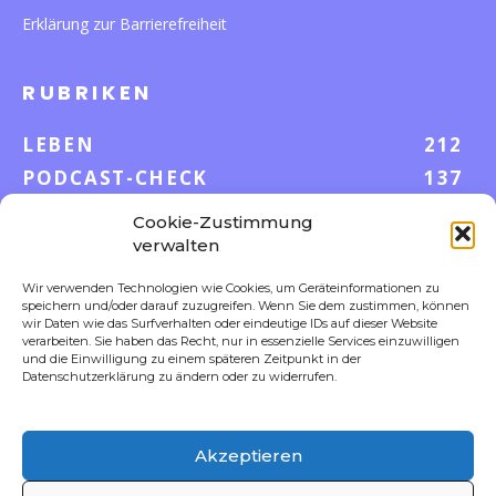
Erklärung zur Barrierefreiheit
RUBRIKEN
LEBEN
212
PODCAST-CHECK
137
WISSEN
52
Cookie-Zustimmung
GELD & KARRIERE
43
verwalten
AUF UND DAVON
38
Wir verwenden Technologien wie Cookies, um Geräteinformationen zu
speichern und/oder darauf zuzugreifen. Wenn Sie dem zustimmen, können
S-POOL VORTEILE
35
wir Daten wie das Surfverhalten oder eindeutige IDs auf dieser Website
DIGITALE WELT
23
verarbeiten. Sie haben das Recht, nur in essenzielle Services einzuwilligen
und die Einwilligung zu einem späteren Zeitpunkt in der
FOKUS
18
Datenschutzerklärung zu ändern oder zu widerrufen.
Akzeptieren
FOLLOW US