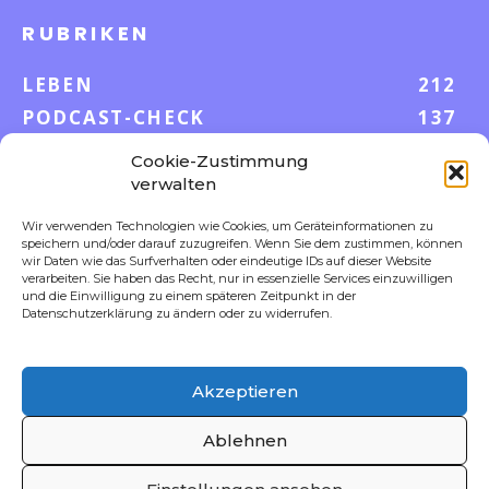
RUBRIKEN
LEBEN
212
PODCAST-CHECK
137
WISSEN
52
Cookie-Zustimmung
GELD & KARRIERE
43
verwalten
AUF UND DAVON
38
Wir verwenden Technologien wie Cookies, um Geräteinformationen zu
S-POOL VORTEILE
35
speichern und/oder darauf zuzugreifen. Wenn Sie dem zustimmen, können
wir Daten wie das Surfverhalten oder eindeutige IDs auf dieser Website
DIGITALE WELT
23
verarbeiten. Sie haben das Recht, nur in essenzielle Services einzuwilligen
und die Einwilligung zu einem späteren Zeitpunkt in der
FOKUS
18
Datenschutzerklärung zu ändern oder zu widerrufen.
Akzeptieren
FOLLOW US
Ablehnen