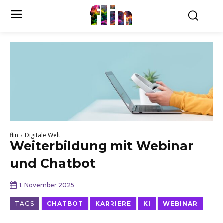
flin
flin
Digitale Welt
Weiterbildung mit Webinar
und Chatbot
1. November 2025
TAGS
CHATBOT
KARRIERE
KI
WEBINAR