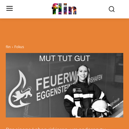
flin
flin
Fokus
MUT TUT GUT