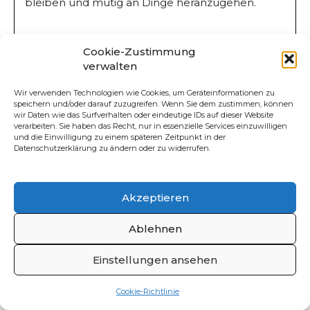
bleiben und mutig an Dinge heranzugehen.
Kann man lernen, mutig zu sein?
Cookie-Zustimmung
verwalten
Ja, kann man. Und das gilt für die
unterschiedlichsten Situationen. Wenn ich
Wir verwenden Technologien wie Cookies, um Geräteinformationen zu
speichern und/oder darauf zuzugreifen. Wenn Sie dem zustimmen, können
beispielsweise sehr introvertiert bin, kann ich
wir Daten wie das Surfverhalten oder eindeutige IDs auf dieser Website
verarbeiten. Sie haben das Recht, nur in essenzielle Services einzuwilligen
mutiger werden, indem ich immer wieder auf
und die Einwilligung zu einem späteren Zeitpunkt in der
andere zugehe. Oder wenn ich Angst habe, vor
Datenschutzerklärung zu ändern oder zu widerrufen.
vielen Leuten zu sprechen, kann ich das erst mal
mit zwei guten Freunden üben, später erhöhe
Akzeptieren
ich die Zahl auf fünf Personen und steigere das
Ganze Schritt für Schritt. So werde ich mit der Zeit
Ablehnen
immer sicherer. Es geht also darum, sich seinen
Ängsten zu stellen. Denn trotz einer Angst zu
Einstellungen ansehen
handeln, vermittelt dem Gehirn neue Impulse.
Und wenn ich in einer Situation mutig war, gibt
Cookie-Richtlinie
mir das fürs nächste Mal erneut ein gutes Gefühl.