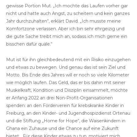
gewisse Portion Mut. „Ich mochte das Laufen vorher gar
nicht und hatte auch Angst, zu scheitern und kein ganzes
Jahr durchzuhalten“, erklärt David. „Ich musste meine
Komfortzone verlassen. Aber ich bin sehr ehrgeizig und
die gute Sache treibt mich an, sodass ich mich gerne ein
bisschen dafür quäle.“
Mut ist für ihn gleichbedeutend mit ein Risiko einzugehen
und etwas zu bewegen. Und genau das ist sein Ziel und
Motto. Bis Ende des Jahres will er noch so viele Kilometer
wie möglich laufen. Das Geld, das er bis dahin mit seiner
Muskelkraft, Kondition und Disziplin einsammelt, möchte
er Anfang 2022 an drei Non-Profit-Organisationen
spenden: an den Förderverein für krebskranke Kinder in
Freiburg, an den Kinder- und Jugendhospizdienst Ortenau
und die Stiftung „Home for Hope“, die Waisenkindern in
Ghana ein Zuhause und die Chance auf eine Zukunft
bietet. „Für diese Kinder etwas zu tun, motiviert mich