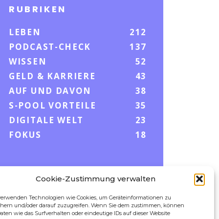
RUBRIKEN
LEBEN
212
PODCAST-CHECK
137
WISSEN
52
GELD & KARRIERE
43
AUF UND DAVON
38
S-POOL VORTEILE
35
DIGITALE WELT
23
FOKUS
18
Cookie-Zustimmung verwalten
FOLLOW US
verwenden Technologien wie Cookies, um Geräteinformationen zu
chern und/oder darauf zuzugreifen. Wenn Sie dem zustimmen, können
aten wie das Surfverhalten oder eindeutige IDs auf dieser Website