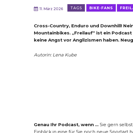
TAGS
BIKE-FANS
FREI
11. März 2026
Cross-Country, Enduro und Downhill! Nein
Mountainbikes. „Freilauf“ ist ein Podcast
keine Angst vor Anglizismen haben. Neug
Autorin: Lena Kube
Genau Ihr Podcast, wenn …
Sie gern selbs
Einblick in eine für Sie noch neue Sportart