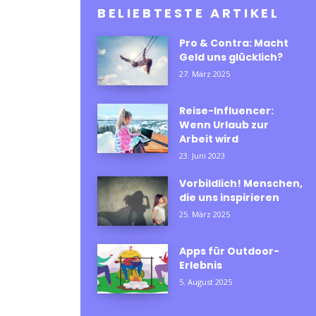
BELIEBTESTE ARTIKEL
Pro & Contra: Macht
Geld uns glücklich?
27. März 2025
Reise-Influencer:
Wenn Urlaub zur
Arbeit wird
23. Juni 2023
Vorbildlich! Menschen,
die uns inspirieren
25. März 2025
Apps für Outdoor-
Erlebnis
5. August 2025