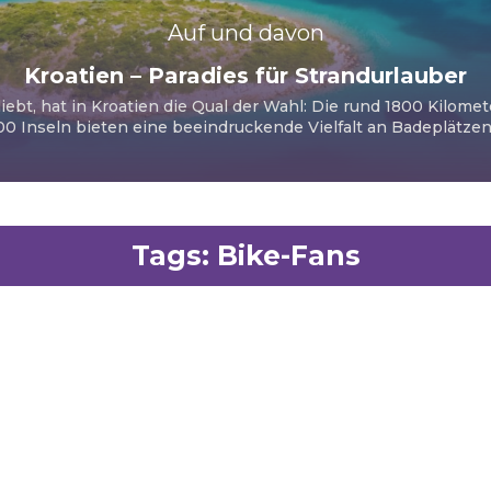
Auf und davon
Kroatien – Paradies für Strandurlauber
iebt, hat in Kroatien die Qual der Wahl: Die rund 1800 Kilome
00 Inseln bieten eine beeindruckende Vielfalt an Badeplätzen u
Tags:
Bike-Fans