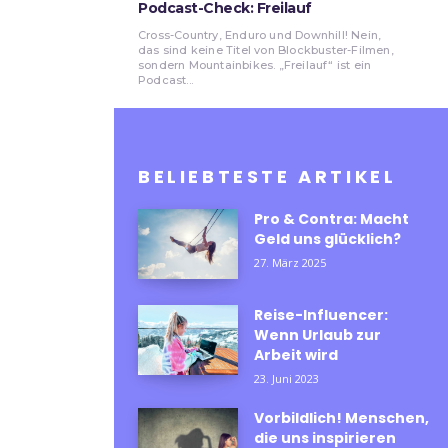
Podcast-Check: Freilauf
Cross-Country, Enduro und Downhill! Nein,
das sind keine Titel von Blockbuster-Filmen,
sondern Mountainbikes. „Freilauf“ ist ein
Podcast...
BELIEBTESTE ARTIKEL
Pro & Contra: Macht
Geld uns glücklich?
27. März 2025
Reise-Influencer:
Wenn Urlaub zur
Arbeit wird
23. Juni 2023
Vorbildlich! Menschen,
die uns inspirieren