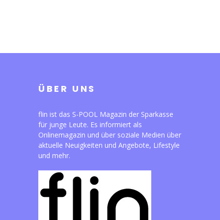
ÜBER UNS
flin ist das S-POOL Magazin der Sparkasse
für junge Leute. Es informiert als
Onlinemagazin und über soziale Medien über
aktuelle Neuigkeiten und Angebote, Lifestyle
und mehr.