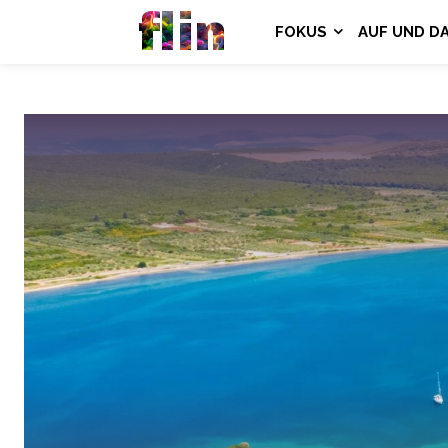
flin
FOKUS
AUF UND D