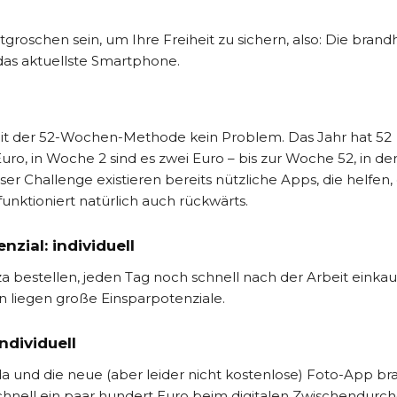
otgroschen sein, um Ihre Freiheit zu sichern, also: Die bran
das aktuellste Smartphone.
 Mit der 52-Wochen-Methode kein Problem. Das Jahr hat 52
ro, in Woche 2 sind es zwei Euro – bis zur Woche 52, in der
er Challenge existieren bereits nützliche Apps, die helfen,
unktioniert natürlich auch rückwärts.
zial: individuell
a bestellen, jeden Tag noch schnell nach der Arbeit einka
 liegen große Einsparpotenziale.
dividuell
a und die neue (aber leider nicht kostenlose) Foto-App b
chnell ein paar hundert Euro beim digitalen Zwischendurch