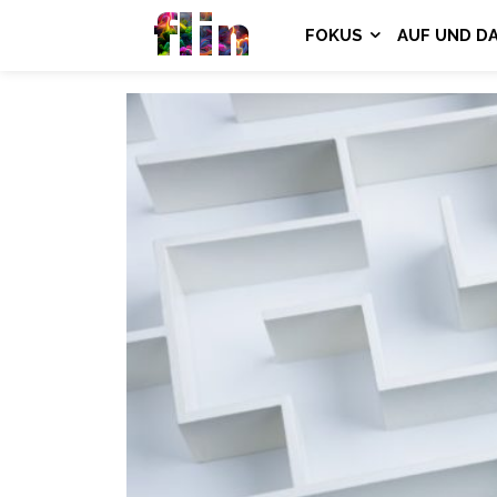
flin
FOKUS
AUF UND D