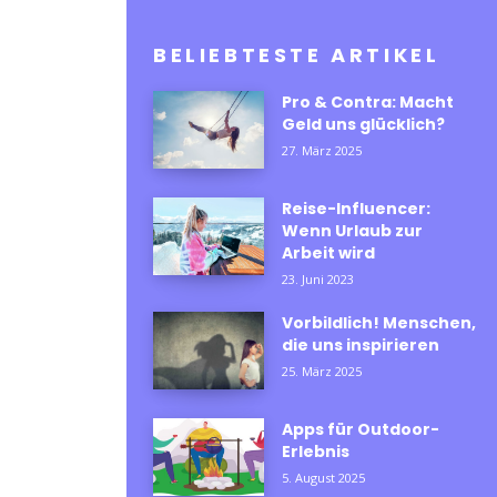
BELIEBTESTE ARTIKEL
Pro & Contra: Macht
Geld uns glücklich?
27. März 2025
Reise-Influencer:
Wenn Urlaub zur
Arbeit wird
23. Juni 2023
Vorbildlich! Menschen,
die uns inspirieren
25. März 2025
Apps für Outdoor-
Erlebnis
5. August 2025