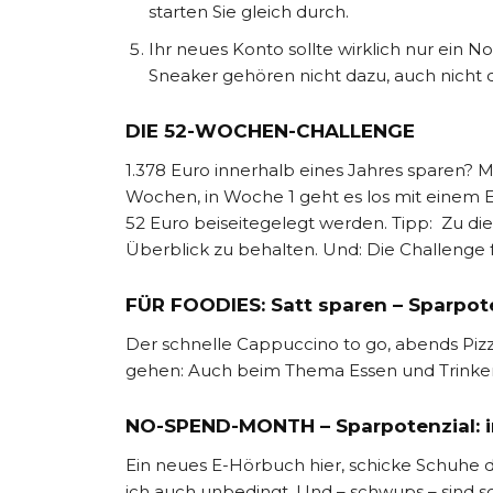
starten Sie gleich durch.
Ihr neues Konto sollte wirklich nur ein N
Sneaker gehören nicht dazu, auch nicht 
DIE 52-WOCHEN-CHALLENGE
1.378 Euro innerhalb eines Jahres sparen?
Wochen, in Woche 1 geht es los mit einem Eu
52 Euro beiseitegelegt werden. Tipp: Zu dies
Überblick zu behalten. Und: Die Challenge f
FÜR FOODIES: Satt sparen – Sparpoten
Der schnelle Cappuccino to go, abends Pizz
gehen: Auch beim Thema Essen und Trinken
NO-SPEND-MONTH – Sparpotenzial: in
Ein neues E-Hörbuch hier, schicke Schuhe d
ich auch unbedingt. Und – schwups – sind s