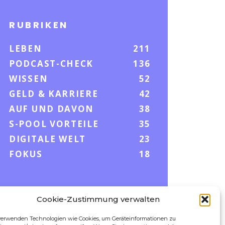
RUBRIKEN
LEBEN
211
PODCAST-CHECK
136
WISSEN
52
GELD & KARRIERE
42
AUF UND DAVON
38
S-POOL VORTEILE
35
DIGITALE WELT
23
FOKUS
18
Cookie-Zustimmung verwalten
FOLLOW US
verwenden Technologien wie Cookies, um Geräteinformationen zu