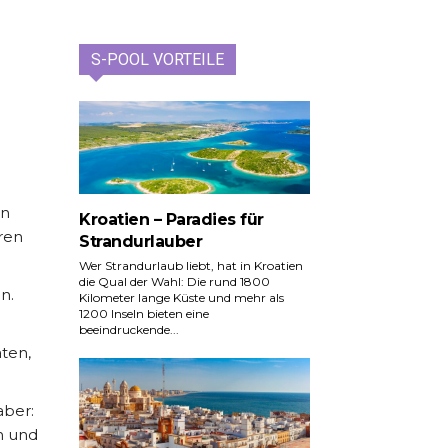
S-POOL VORTEILE
en
Kroatien – Paradies für
ren
Strandurlauber
Wer Strandurlaub liebt, hat in Kroatien
die Qual der Wahl: Die rund 1800
n.
Kilometer lange Küste und mehr als
1200 Inseln bieten eine
beeindruckende...
aten,
aber:
n und