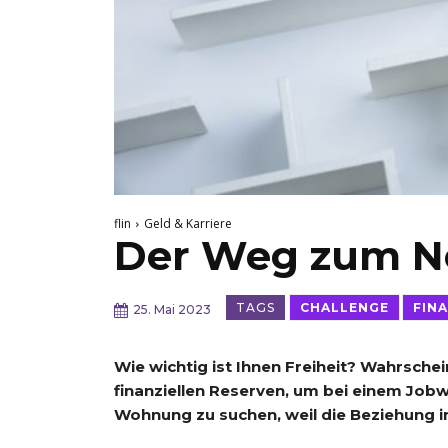
flin
Geld & Karriere
Der Weg zum N
TAGS
CHALLENGE
FIN
25. Mai 2023
Wie wichtig ist Ihnen Freiheit? Wahrschein
finanziellen Reserven, um bei einem Jo
Wohnung zu suchen, weil die Beziehung i