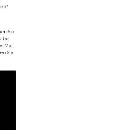
ben?
men Sie
o bei
s Mal,
en Sie