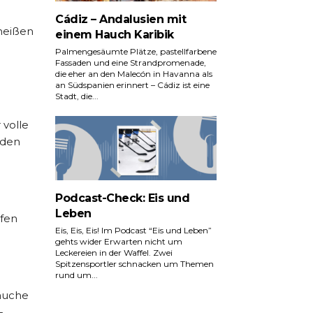
Cádiz – Andalusien mit
dheißen
einem Hauch Karibik
Palmengesäumte Plätze, pastellfarbene
Fassaden und eine Strandpromenade,
die eher an den Malecón in Havanna als
an Südspanien erinnert – Cádiz ist eine
Stadt, die...
 volle
 den
Podcast-Check: Eis und
Leben
ufen
Eis, Eis, Eis! Im Podcast “Eis und Leben”
gehts wider Erwarten nicht um
Leckereien in der Waffel. Zwei
Spitzensportler schnacken um Themen
rund um...
rauche
-