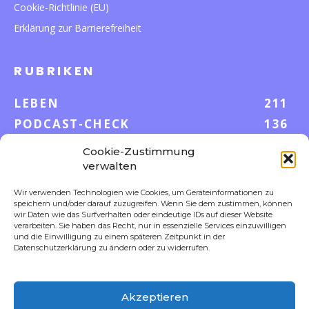
Cookie-Richtlinie (EU)
Erklärung zur Barrierefreiheit
RUBRIKEN
LEBEN
211
PODCAST-CHECK
136
WISSEN
52
Cookie-Zustimmung
GELD & KARRIERE
42
verwalten
AUF UND DAVON
38
Wir verwenden Technologien wie Cookies, um Geräteinformationen zu
speichern und/oder darauf zuzugreifen. Wenn Sie dem zustimmen, können
S-POOL VORTEILE
35
wir Daten wie das Surfverhalten oder eindeutige IDs auf dieser Website
DIGITALE WELT
23
verarbeiten. Sie haben das Recht, nur in essenzielle Services einzuwilligen
und die Einwilligung zu einem späteren Zeitpunkt in der
FOKUS
18
Datenschutzerklärung zu ändern oder zu widerrufen.
Akzeptieren
FOLLOW US