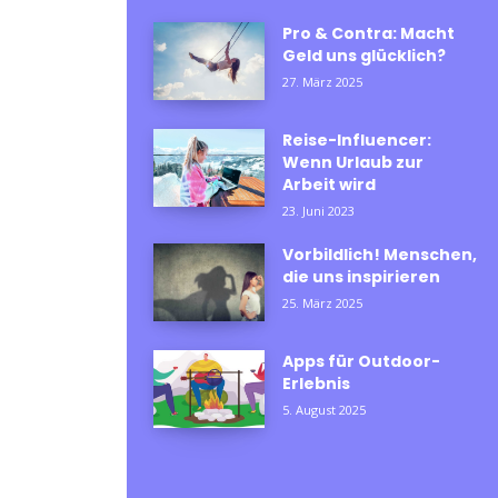
Pro & Contra: Macht
Geld uns glücklich?
27. März 2025
Reise-Influencer:
Wenn Urlaub zur
Arbeit wird
23. Juni 2023
Vorbildlich! Menschen,
die uns inspirieren
25. März 2025
Apps für Outdoor-
Erlebnis
5. August 2025