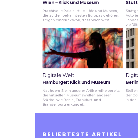
Wien – Klick und Museum
Stutt
Prachtvolle Palais, stille Höfe und Museen,
Stuttga
die zu den bekanntesten Europas gehören,
Autoli
zeigen eindrucksvoll, dass Wien weit...
Landes
vielfält
Digitale Welt
Digit
Hamburger: Klick und Museum
Berli
Nachdem Sie in unserer Artikelreihe bereits
Stellen
die virtuellen Museumswelten anderer
der Co
Städte wie Berlin, Frankfurt und
in der...
Brandenburg erkundet...
BELIEBTESTE ARTIKEL