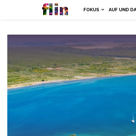
flin
FOKUS
AUF UND D