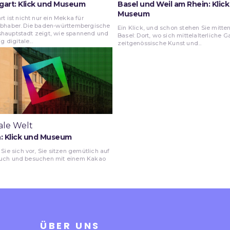
gart: Klick und Museum
Basel und Weil am Rhein: Klic
Museum
rt ist nicht nur ein Mekka für
ebhaber. Die baden-württembergische
Ein Klick, und schon stehen Sie mitten
hauptstadt zeigt, wie spannend und
Basel: Dort, wo sich mittelalterliche G
ig digitale...
zeitgenössische Kunst und...
ale Welt
n: Klick und Museum
 Sie sich vor, Sie sitzen gemütlich auf
uch und besuchen mit einem Kakao
ÜBER UNS