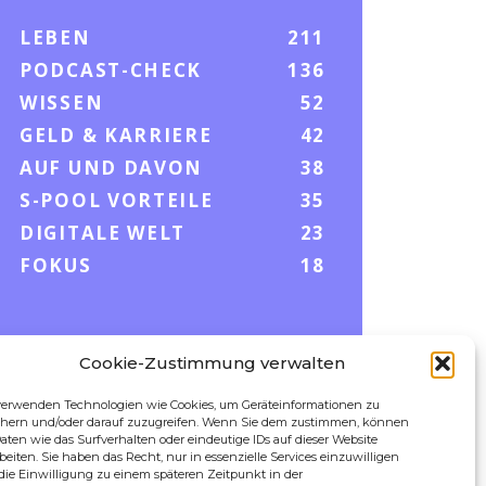
LEBEN
211
PODCAST-CHECK
136
WISSEN
52
GELD & KARRIERE
42
AUF UND DAVON
38
S-POOL VORTEILE
35
DIGITALE WELT
23
FOKUS
18
Cookie-Zustimmung verwalten
FOLLOW US
verwenden Technologien wie Cookies, um Geräteinformationen zu
chern und/oder darauf zuzugreifen. Wenn Sie dem zustimmen, können
aten wie das Surfverhalten oder eindeutige IDs auf dieser Website
beiten. Sie haben das Recht, nur in essenzielle Services einzuwilligen
die Einwilligung zu einem späteren Zeitpunkt in der