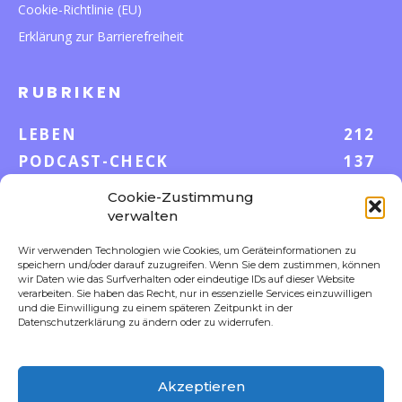
Cookie-Richtlinie (EU)
Erklärung zur Barrierefreiheit
RUBRIKEN
LEBEN
212
PODCAST-CHECK
137
WISSEN
52
Cookie-Zustimmung
GELD & KARRIERE
43
verwalten
AUF UND DAVON
38
Wir verwenden Technologien wie Cookies, um Geräteinformationen zu
speichern und/oder darauf zuzugreifen. Wenn Sie dem zustimmen, können
S-POOL VORTEILE
35
wir Daten wie das Surfverhalten oder eindeutige IDs auf dieser Website
DIGITALE WELT
23
verarbeiten. Sie haben das Recht, nur in essenzielle Services einzuwilligen
und die Einwilligung zu einem späteren Zeitpunkt in der
FOKUS
18
Datenschutzerklärung zu ändern oder zu widerrufen.
Akzeptieren
FOLLOW US