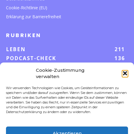
Cookie-Richtlinie (EU)
Erklärung zur Barrierefreiheit
RUBRIKEN
LEBEN
211
PODCAST-CHECK
136
WISSEN
52
Cookie-Zustimmung
GELD & KARRIERE
42
verwalten
AUF UND DAVON
38
Wir verwenden Technologien wie Cookies, um Geräteinformationen zu
speichern und/oder darauf zuzugreifen. Wenn Sie dem zustimmen, können
S-POOL VORTEILE
35
wir Daten wie das Surfverhalten oder eindeutige IDs auf dieser Website
DIGITALE WELT
23
verarbeiten. Sie haben das Recht, nur in essenzielle Services einzuwilligen
und die Einwilligung zu einem späteren Zeitpunkt in der
FOKUS
18
Datenschutzerklärung zu ändern oder zu widerrufen.
Akzeptieren