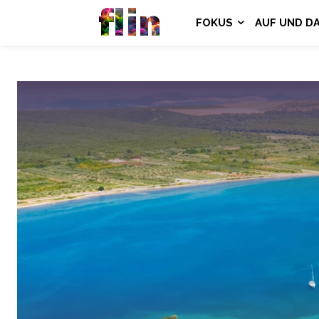
flin
FOKUS
AUF UND D