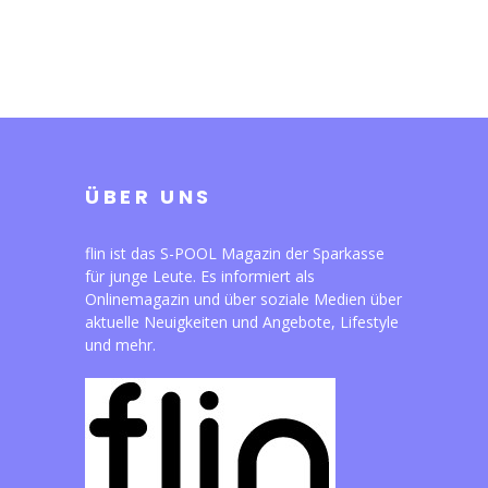
ÜBER UNS
flin ist das S-POOL Magazin der Sparkasse
für junge Leute. Es informiert als
Onlinemagazin und über soziale Medien über
aktuelle Neuigkeiten und Angebote, Lifestyle
und mehr.