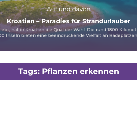
Auf und davon
Kroatien – Paradies für Strandurlauber
iebt, hat in Kroatien die Qual der Wahl: Die rund 1800 Kilome
00 Inseln bieten eine beeindruckende Vielfalt an Badeplätzen u
Tags:
Pflanzen erkennen