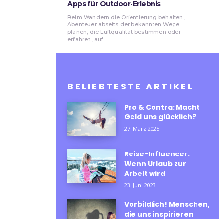
Apps für Outdoor-Erlebnis
Beim Wandern die Orientierung behalten,
Abenteuer abseits der bekannten Wege
planen, die Luftqualität bestimmen oder
erfahren, auf...
BELIEBTESTE ARTIKEL
Pro & Contra: Macht
Geld uns glücklich?
27. März 2025
Reise-Influencer:
Wenn Urlaub zur
Arbeit wird
23. Juni 2023
Vorbildlich! Menschen,
die uns inspirieren