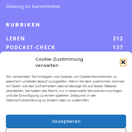
Erklärung zur Barrierefreiheit
RUBRIKEN
LEBEN
212
PODCAST-CHECK
137
WISSEN
52
Cookie-Zustimmung
GELD & KARRIERE
43
verwalten
AUF UND DAVON
38
Wir verwenden Technologien wie Cookies, um Geräteinformationen zu
speichern und/oder darauf zuzugreifen. Wenn Sie dem zustimmen, können
S-POOL VORTEILE
35
wir Daten wie das Surfverhalten oder eindeutige IDs auf dieser Website
DIGITALE WELT
23
verarbeiten. Sie haben das Recht, nur in essenzielle Services einzuwilligen
und die Einwilligung zu einem späteren Zeitpunkt in der
FOKUS
18
Datenschutzerklärung zu ändern oder zu widerrufen.
Akzeptieren
FOLLOW US