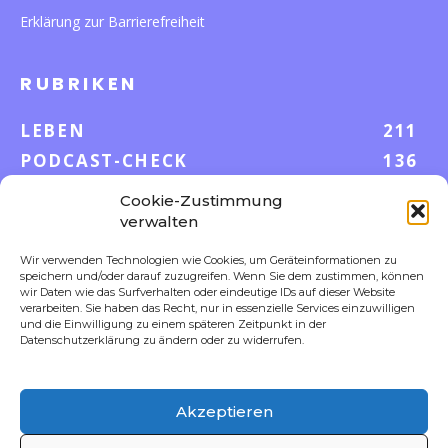
Erklärung zur Barrierefreiheit
RUBRIKEN
LEBEN
211
PODCAST-CHECK
136
WISSEN
52
Cookie-Zustimmung
GELD & KARRIERE
42
verwalten
AUF UND DAVON
38
Wir verwenden Technologien wie Cookies, um Geräteinformationen zu
speichern und/oder darauf zuzugreifen. Wenn Sie dem zustimmen, können
S-POOL VORTEILE
35
wir Daten wie das Surfverhalten oder eindeutige IDs auf dieser Website
DIGITALE WELT
23
verarbeiten. Sie haben das Recht, nur in essenzielle Services einzuwilligen
und die Einwilligung zu einem späteren Zeitpunkt in der
FOKUS
18
Datenschutzerklärung zu ändern oder zu widerrufen.
Akzeptieren
FOLLOW US