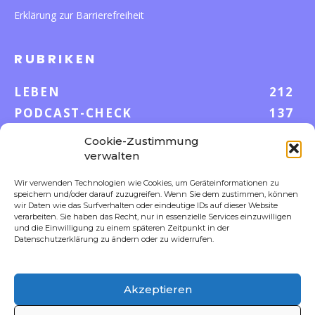
Erklärung zur Barrierefreiheit
RUBRIKEN
LEBEN
212
PODCAST-CHECK
137
WISSEN
52
Cookie-Zustimmung
GELD & KARRIERE
43
verwalten
AUF UND DAVON
38
Wir verwenden Technologien wie Cookies, um Geräteinformationen zu
speichern und/oder darauf zuzugreifen. Wenn Sie dem zustimmen, können
S-POOL VORTEILE
35
wir Daten wie das Surfverhalten oder eindeutige IDs auf dieser Website
DIGITALE WELT
23
verarbeiten. Sie haben das Recht, nur in essenzielle Services einzuwilligen
und die Einwilligung zu einem späteren Zeitpunkt in der
FOKUS
18
Datenschutzerklärung zu ändern oder zu widerrufen.
Akzeptieren
FOLLOW US