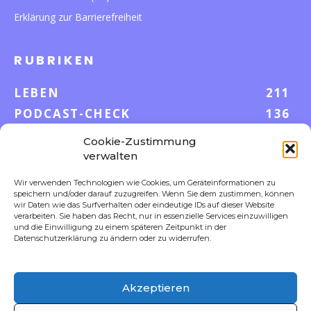
Erklärung zur Barrierefreiheit
RUBRIKEN
LEBEN
211
PODCAST-CHECK
136
WISSEN
52
Cookie-Zustimmung
GELD & KARRIERE
42
verwalten
AUF UND DAVON
38
Wir verwenden Technologien wie Cookies, um Geräteinformationen zu
speichern und/oder darauf zuzugreifen. Wenn Sie dem zustimmen, können
S-POOL VORTEILE
35
wir Daten wie das Surfverhalten oder eindeutige IDs auf dieser Website
DIGITALE WELT
23
verarbeiten. Sie haben das Recht, nur in essenzielle Services einzuwilligen
und die Einwilligung zu einem späteren Zeitpunkt in der
FOKUS
18
Datenschutzerklärung zu ändern oder zu widerrufen.
Akzeptieren
FOLLOW US