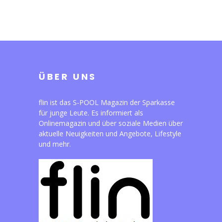
ÜBER UNS
flin ist das S-POOL Magazin der Sparkasse
für junge Leute. Es informiert als
Onlinemagazin und über soziale Medien über
aktuelle Neuigkeiten und Angebote, Lifestyle
und mehr.