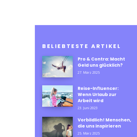
BELIEBTESTE ARTIKEL
Pro & Contra: Macht
Geld uns glücklich?
27. März 2025
Reise-Influencer:
Wenn Urlaub zur
Arbeit wird
23. Juni 2023
Vorbildlich! Menschen,
die uns inspirieren
25. März 2025