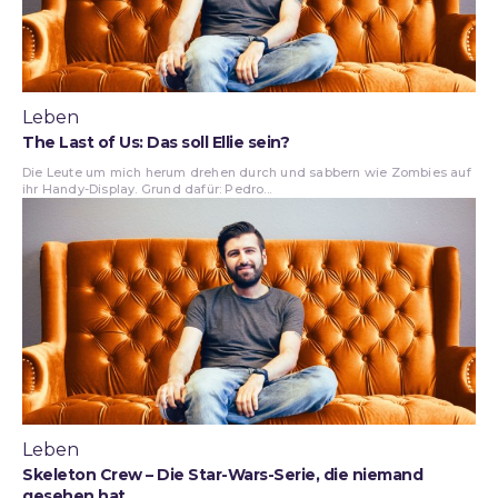
Leben
The Last of Us: Das soll Ellie sein?
Die Leute um mich herum drehen durch und sabbern wie Zombies auf
ihr Handy-Display. Grund dafür: Pedro...
Leben
Skeleton Crew – Die Star-Wars-Serie, die niemand
gesehen hat