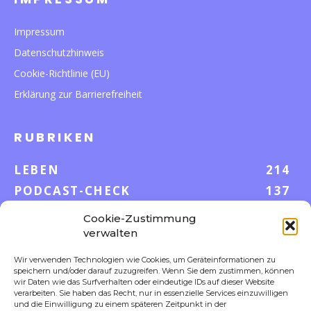
Impressum
Datenschutzhinweis
Cookie-Richtlinie (EU)
Erklärung zur Barrierefreiheit
RUBRIKEN
LEBEN
214
PODCAST-CHECK
137
WISSEN
53
Cookie-Zustimmung
GELD & KARRIERE
43
verwalten
AUF UND DAVON
38
Wir verwenden Technologien wie Cookies, um Geräteinformationen zu
speichern und/oder darauf zuzugreifen. Wenn Sie dem zustimmen, können
S-POOL VORTEILE
35
wir Daten wie das Surfverhalten oder eindeutige IDs auf dieser Website
DIGITALE WELT
23
verarbeiten. Sie haben das Recht, nur in essenzielle Services einzuwilligen
und die Einwilligung zu einem späteren Zeitpunkt in der