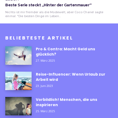
Beste Serie steckt „Hinter der Gartenmauer“
Nichts ist mir fremder als die Modewelt, aber Coco Chanel sagte
einmal: "Die besten Dinge im Leben...
BELIEBTESTE ARTIKEL
Pro & Contra: Macht Geld uns
glücklich?
27. März 2025
Reise-Influencer: Wenn Urlaub zur
Arbeit wird
23. Juni 2023
Vorbildlich! Menschen, die uns
inspirieren
25. März 2025