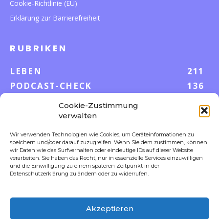
Cookie-Richtlinie (EU)
Erklärung zur Barrierefreiheit
RUBRIKEN
LEBEN
211
PODCAST-CHECK
136
WISSEN
52
Cookie-Zustimmung
GELD & KARRIERE
42
verwalten
AUF UND DAVON
38
Wir verwenden Technologien wie Cookies, um Geräteinformationen zu
speichern und/oder darauf zuzugreifen. Wenn Sie dem zustimmen, können
S-POOL VORTEILE
35
wir Daten wie das Surfverhalten oder eindeutige IDs auf dieser Website
DIGITALE WELT
23
verarbeiten. Sie haben das Recht, nur in essenzielle Services einzuwilligen
und die Einwilligung zu einem späteren Zeitpunkt in der
FOKUS
18
Datenschutzerklärung zu ändern oder zu widerrufen.
Akzeptieren
FOLLOW US