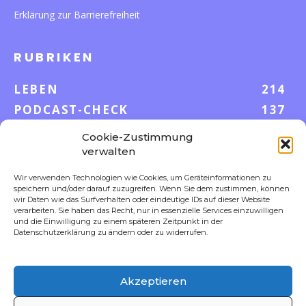
Erklärung zur Barrierefreiheit
RUBRIKEN
LEBEN
214
PODCAST-CHECK
137
WISSEN
53
Cookie-Zustimmung
GELD & KARRIERE
43
verwalten
AUF UND DAVON
38
Wir verwenden Technologien wie Cookies, um Geräteinformationen zu
speichern und/oder darauf zuzugreifen. Wenn Sie dem zustimmen, können
S-POOL VORTEILE
35
wir Daten wie das Surfverhalten oder eindeutige IDs auf dieser Website
DIGITALE WELT
23
verarbeiten. Sie haben das Recht, nur in essenzielle Services einzuwilligen
und die Einwilligung zu einem späteren Zeitpunkt in der
FOKUS
18
Datenschutzerklärung zu ändern oder zu widerrufen.
Akzeptieren
FOLLOW US