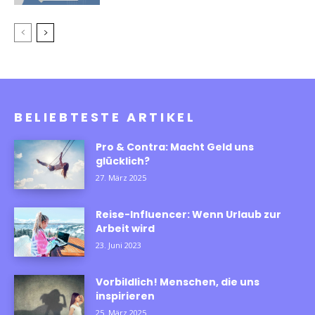
BELIEBTESTE ARTIKEL
Pro & Contra: Macht Geld uns
glücklich?
27. März 2025
Reise-Influencer: Wenn Urlaub zur
Arbeit wird
23. Juni 2023
Vorbildlich! Menschen, die uns
inspirieren
25. März 2025