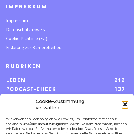
IMPRESSUM
Impressum
Datenschutzhinweis
Cookie-Richtlinie (EU)
Erklärung zur Barrierefreiheit
RUBRIKEN
LEBEN
212
PODCAST-CHECK
137
WISSEN
52
Cookie-Zustimmung
GELD & KARRIERE
43
verwalten
AUF UND DAVON
38
Wir verwenden Technologien wie Cookies, um Geräteinformationen zu
S-POOL VORTEILE
35
speichern und/oder darauf zuzugreifen. Wenn Sie dem zustimmen, können
wir Daten wie das Surfverhalten oder eindeutige IDs auf dieser Website
DIGITALE WELT
23
verarbeiten. Sie haben das Recht, nur in essenzielle Services einzuwilligen